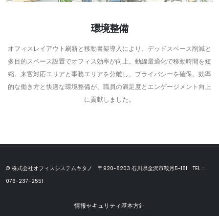
環境整備
オフィスレイアウト刷新と移動書架導入により、デッドスペース削減と
多目的スペース設置でオフィス効率が向上。動線最適化で移動時間を短
縮。来客対応エリアと事務エリアを分離し、プライバシーを確保。効率
的な働き方と快適な環境整備が、職員の満足度とエンゲージメント向上
に貢献しました。
© 株式会社オフィスシステムキタノ 〒920-8203 石川県金沢市鞍月5-181 TEL：
076-237-2551
情報セキュリティ基本方針